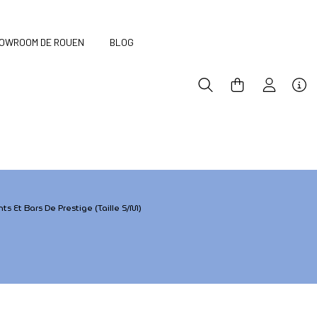
OWROOM DE ROUEN
BLOG
 Bars de Prestige (Taille
nts Et Bars De Prestige (Taille S/M)