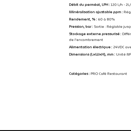
Débit du perméat, LPH :
120 L/h - 2L
Minéralisation ajustable ppm :
Régl
Rendement, % :
60 à 80%
Pression, bar :
Sortie : Réglable jusq
Stockage externe pressurisé :
Diffé
de l'encombrement
Alimentation électrique :
24VDC ave
Dimensions (LxWxH), mm :
Unité NP
Catégories :
PRO Café Restaurant