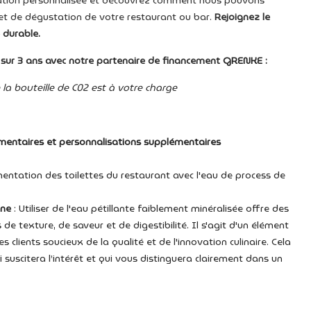
ation personnalisée et découvrez comment nous pouvons
e et de dégustation de votre restaurant ou bar.
Rejoignez le
 durable.
ur 3 ans avec notre partenaire de financement
GRENKE
:
 la bouteille de C02 est à votre charge
mentaires et personnalisations supplémentaires
mentation des toilettes du restaurant avec l'eau de process de
ine
: Utiliser de l'eau pétillante faiblement minéralisée offre des
e texture, de saveur et de digestibilité. Il s'agit d'un élément
les clients soucieux de la qualité et de l'innovation culinaire. Cela
 suscitera l’intérêt et qui vous distinguera clairement dans un