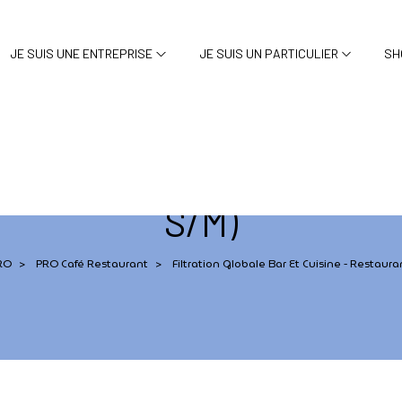
JE SUIS UNE ENTREPRISE
JE SUIS UN PARTICULIER
SH
t Cuisine - Restaurants et
S/M)
RO
PRO Café Restaurant
Filtration Globale Bar Et Cuisine - Restaura
>
>