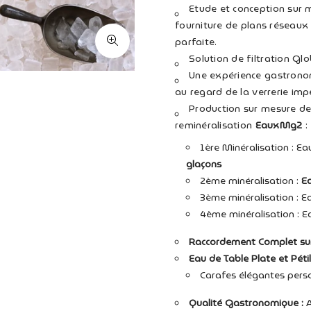
Etude et conception sur 
fourniture de plans réseaux
parfaite.
Solution de filtration Gl
Une expérience gastrono
au regard de la verrerie imp
Production sur mesure de
reminéralisation
EauxMg2
:
1ère Minéralisation : Ea
glaçons
2ème minéralisation :
Ea
3ème minéralisation : E
4ème minéralisation : E
Raccordement Complet sur l
Eau de Table Plate et Pétil
Carafes élégantes perso
Qualité Gastronomique :
A