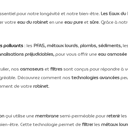
ssentiel pour notre longévité et notre bien-être.
Les Eaux du 
er votre
eau du robinet
en une
eau pure
et
sûre
. Grâce à not
es polluants
: les
PFAS, métaux lourds
,
plombs, sédiments,
le
analisations préjudiciables,
pour vous offrir une
eau osmosée
ulier, nos
osmoseurs
et
filtres
sont conçus pour répondre à v
 agréable. Découvrez comment nos
technologies avancées
peu
tement de votre
robinet
.
ion
qui utilise une
membrane
semi-perméable pour
retenir
les
bien-être
. Cette technologie permet de
filtrer
les
métaux lour