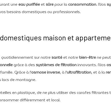
surant une
eau purifiée
et
sûre
pour la
consommation
. Nos
sy
vos besoins domestiques ou professionnels.
 domestiques maison et apparteme
quotidiennement sur notre
santé
et notre
bien-être
ne peut
onnelle
grâce à des
systèmes de filtration
innovants. Nos
o
amille. Grâce à l'
osmose inverse
, à l'
ultrafiltration
, et à la
re
s lacs de montagne.
teilles en plastique, de ne plus utiliser des carafes filtrantes
 consommer différemment et local.