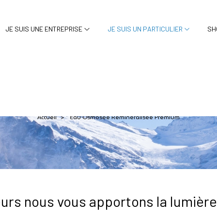
JE SUIS UNE ENTREPRISE
JE SUIS UN PARTICULIER
SH
tique premium – Eau pur
Accueil
Eau Osmosée Reminéralisée Premium
>
urs nous vous apportons la lumière