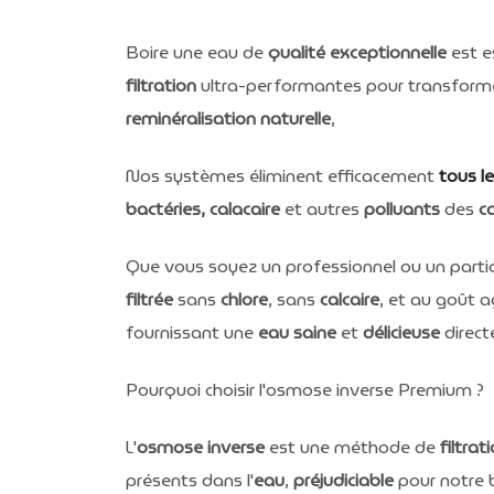
Boire une eau de
qualité exceptionnelle
est e
filtration
ultra-performantes pour transform
reminéralisation naturelle
,
Nos systèmes éliminent efficacement
tous l
bactéries, calacaire
et autres
polluants
des
c
Que vous soyez un professionnel ou un partic
filtrée
sans
chlore
, sans
calcaire
, et au goût
fournissant une
eau saine
et
délicieuse
direc
Pourquoi choisir l'osmose inverse Premium ?
L'
osmose inverse
est une méthode de
filtrat
présents dans l'
eau
,
préjudiciable
pour notre 