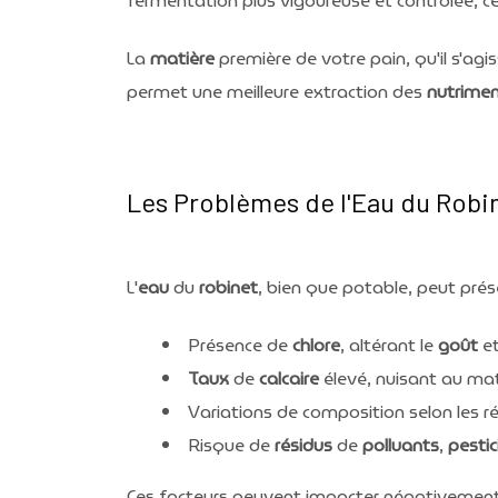
fermentation plus vigoureuse et contrôlée, ce
La
matière
première de votre pain, qu'il s'agi
permet une meilleure extraction des
nutrime
Les Problèmes de l'Eau du Robi
L'
eau
du
robinet
, bien que potable, peut prés
Présence de
chlore
, altérant le
goût
et
Taux
de
calcaire
élevé, nuisant au maté
Variations de composition selon les ré
Risque de
résidus
de
polluants
,
pestic
Ces facteurs peuvent impacter négativemen