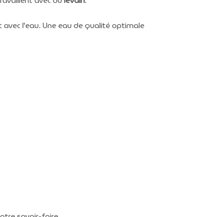
ravaillent avec du
levain
.
t avec l'eau. Une eau de qualité optimale
otre savoir-faire.