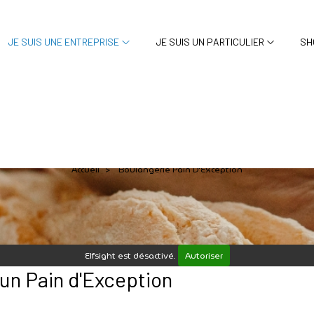
JE SUIS UNE ENTREPRISE
JE SUIS UN PARTICULIER
SH
ulangerie Pain d'Except
Accueil
Boulangerie Pain D'Exception
>
Elfsight est désactivé.
Autoriser
 un Pain d'Exception