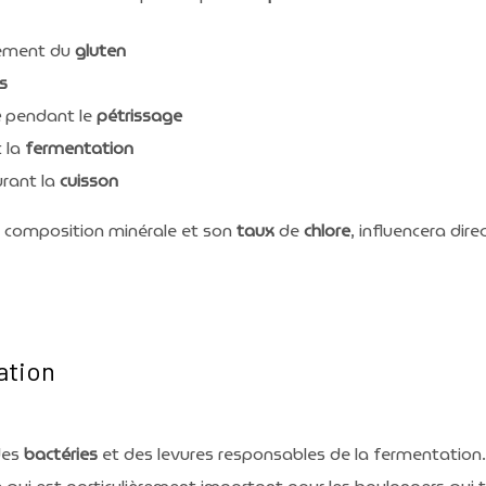
ement du
gluten
s
e
pendant le
pétrissage
 la
fermentation
rant la
cuisson
 composition minérale et son
taux
de
chlore
, influencera dir
ation
 des
bactéries
et des levures responsables de la fermentation.