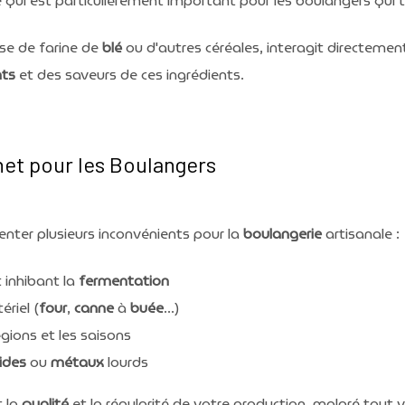
 qui est particulièrement important pour les boulangers qui t
sse de farine de
blé
ou d'autres céréales, interagit directemen
nts
et des saveurs de ces ingrédients.
net pour les Boulangers
enter plusieurs inconvénients pour la
boulangerie
artisanale :
 inhibant la
fermentation
riel (
four
,
canne
à
buée
...)
gions et les saisons
ides
ou
métaux
lourds
t la
qualité
et la régularité de votre production, malgré tout v