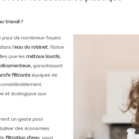
u travail ?
té pour de nombreux foyers
dans l'
eau du robinet
. Notre
lles que les
métaux lourds
,
édicamenteux
, garantissant
rafe filtrante
équipée de
 considérablement
ue et écologique aux
ment un geste pour
éaliser des économies
 de
filtration d'eau
, vous