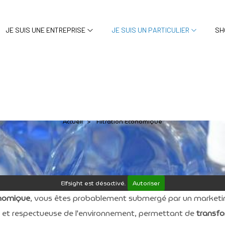
JE SUIS UNE ENTREPRISE
JE SUIS UN PARTICULIER
SH
Filtration Économique
Accueil
Filtration Économique
>
Elfsight est désactivé.
Autoriser
conomique
, vous êtes probablement submergé par un market
e et respectueuse de l'environnement, permettant de
transfo