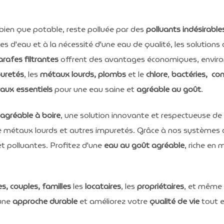
 bien que potable, reste polluée par des
polluants indésirable
les d'eau et à la nécessité d'une eau de qualité, les solutions
rafes filtrantes
offrent des avantages économiques, environn
uretés
, les
métaux lourds, plombs
et le
chlore
,
bactéries,
co
aux essentiels
pour une eau saine et
agréable au goût
.
agréable à boire
, une solution innovante et respectueuse de
 métaux lourds et autres impuretés. Grâce à nos systèmes
et polluantes. Profitez d'une
eau au goût agréable
, riche en 
es, couples, familles
les
locataires
, les
propriétaires
, et même 
une
approche durable
et améliorez votre
qualité de vie
tout e