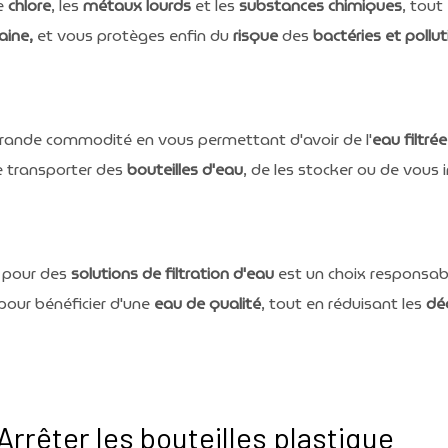
e
chlore
, les
métaux lourds
et les
substances chimiques
, tout
aine,
et vous protèges enfin du
risque
des
bactéries et pollu
rande commodité en vous permettant d'avoir de l'
eau filtrée
e transporter des
bouteilles d'eau
, de les stocker ou de vous
pour des
solutions de filtration d'eau
est un choix responsabl
pour bénéficier d'une
eau de qualité
, tout en réduisant les
dé
t Arrêter les bouteilles plastique