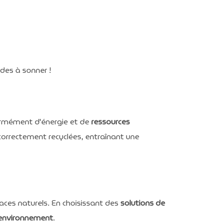
udes à sonner !
rmément d'énergie et de
ressources
 correctement recyclées, entraînant une
aces naturels. En choisissant des
solutions de
'environnement
.