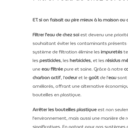
ET si on faisait au pire mieux à la maison ou a
Filtrer l'eau de chez soi
est devenu une priori
souhaitant éviter les contaminants présents 
système de filtration élimine les
impuretés
te
les
pesticides
, les
herbicides
, et les
résidus m
une
eau filtrée
pure et saine. Grâce à notre
ca
charbon actif
, l'
odeur
et le
goût
de l'
eau
sont
améliorés, offrant une alternative économiq
bouteilles en plastique.
Arrêter les bouteilles plastique
est non seule
l'environnement, mais aussi une manière de r
significatives. En optant pour nos systèmes